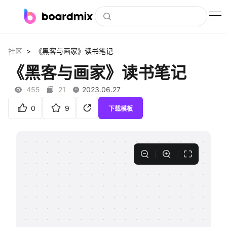
博思白板
>
社区
《黑客与画家》读书笔记
社区资源
《黑客与画家》读书笔记
下载
455
21
2023.06.27
会员
0
9
下载模板
企业服务
私有化部署
客户案例
支持