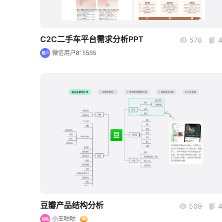
C2C二手车平台需求分析PPT
578
微信用户815565
用户
boardmix
豆瓣产品结构分析
569
小王咕咕
咕咕