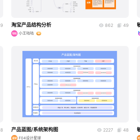
淘宝产品结构分析
49
862
49
小王咕咕
咕咕
boardmix
产品蓝图/系统架构图
48
2227
48
F04设计星球
星球