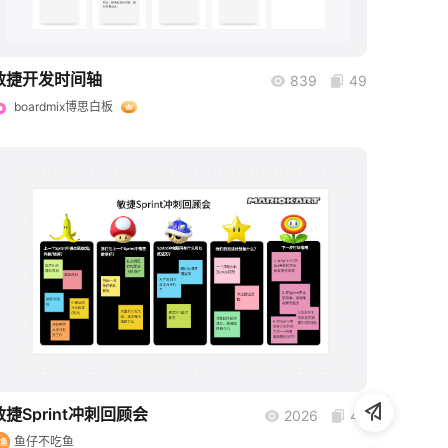
敏捷开发时间轴
839
49
boardmix博思白板
boardmix
敏捷Sprint冲刺回顾会
2026
47
鱼仔不吃鱼
吃鱼