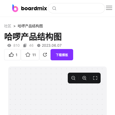
博思白板
>
社区
哈啰产品结构图
社区资源
哈啰产品结构图
下载
810
46
2023.06.07
会员
1
11
下载模板
企业服务
私有化部署
客户案例
支持