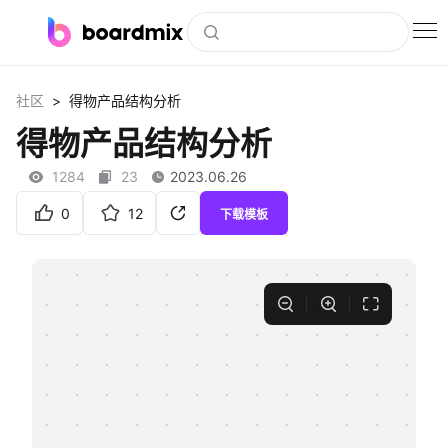
博思白板
>
社区
得物产品结构分析
社区资源
得物产品结构分析
下载
1284
23
2023.06.26
会员
0
12
下载模板
企业服务
私有化部署
客户案例
支持