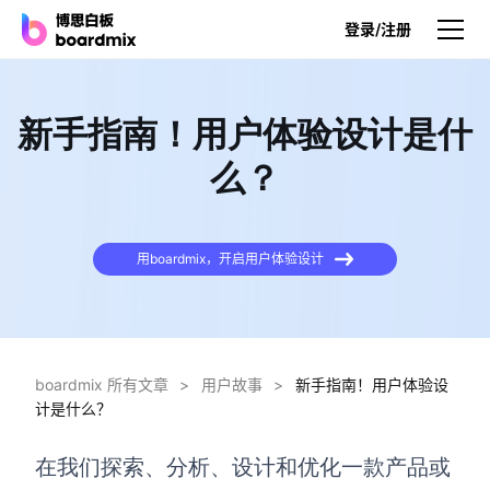
登录/注册
产品
新手指南！用户体验设计是什
产品
么？
博思白板
无限画布，AI加持，实时协作
用boardmix，开启用户体验设计
博思白板SDK
在您的网站或应用集成白板
博思AI
一键生成，您的Al超级智能体
boardmix 所有文章
>
用户故事
>
新手指南！用户体验设
计是什么？
博思白板离线版
本地笔记存储，隐私白板空间
在我们探索、分析、设计和优化一款产品或