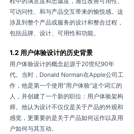
程中的满意度和忠诚度，通过改善可用性、
可访问性、和与产品交互带来的愉悦感。这
解决方案
涉及到整个产品或服务的设计和整合过程，
高效协作
包括品牌、设计、可用性和功能。
在线绘图
团队协作提效
思维和灵感整理
素材整理
1.2 用户体验设计的历史背景
流程整理
在线白板
用户体验设计的概念起源于20世纪90年
客户旅程图
代。当时，Donald Norman在Apple公司工
涂鸦画板
路线图
作，他是第一个使用“用户体验”这个词汇的
敏捷实践
ER图
人，并创建了一个新的职位：用户体验架构
师。他认为设计不仅仅是关于产品的外观和
UML图
感觉，更重要的是关于产品如何运作以及用
数据流图
户如何与其互动。
情绪板