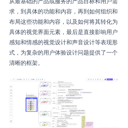
从最基础的产品或服务的产品目标和用户需
AI生成PEST分析
AI生成鱼骨图
求，到具体的功能和内容，再到如何组织和
AI生成5Why分析
AI生成甘特图
布局这些功能和内容，以及如何将其转化为
AI生成平衡计分卡
AI生成组织结构图
具体的视觉界面元素，最后是直接影响用户
AI生成时间管理四象限
感知和情感的视觉设计和声音设计等表现形
AI生成胜任力模型
式，为复杂的用户体验设计问题提供了一个
AI生成价值链
清晰的框架。
数据分析与策略
智能创作
AI生成用户画像
AI生成PPT
AI生成Smart分析
AI生成图片
AI生成波士顿矩阵
AI写作
AI生成波特五力模型
AI对话
AI生成4P营销理论模型
AI生成简历