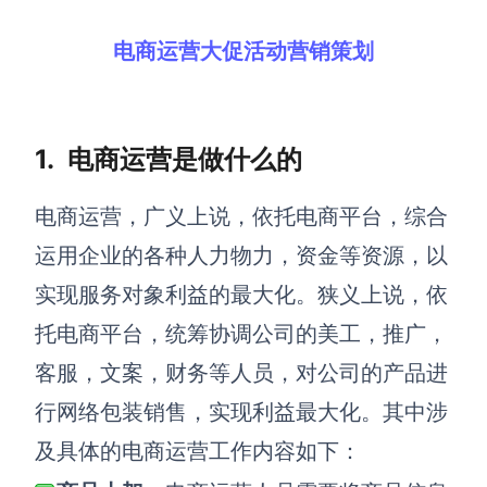
解决方案
电商运营大促活动营销策划
高效协作
在线绘图
团队协作提效
1.
电商运营
是做什么的
思维和灵感整理
素材整理
电商运营，广义上说，依托电商平台，综合
流程整理
在线白板
运用企业的各种人力物力，资金等资源，以
客户旅程图
涂鸦画板
实现服务对象利益的最大化。狭义上说，依
路线图
敏捷实践
托电商平台，统筹协调公司的美工，推广，
ER图
客服，文案，财务等人员，对公司的产品进
UML图
行网络包装销售，实现利益最大化。其中涉
数据流图
及具体
的电商运营工作内容如下：
情绪板