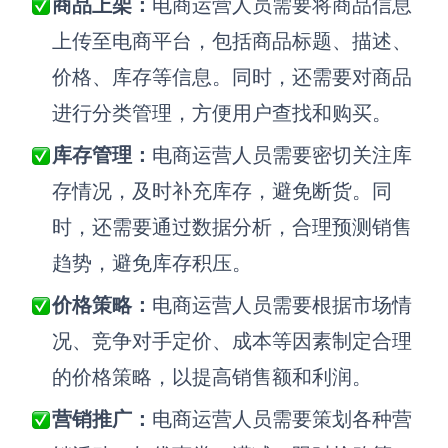
商品上架：
电商运营人员需要将商品信息
上传至电商平台，包括商品标题、描述、
查看所有场景
价格、库存等信息。同时，还需要对商品
进行分类管理，方便用户查找和购买。
库存管理
：
电商运营人员需要密切关注库
存情况，及时补充库存，避免断货。同
时，还需要通过数据分析，合理预测销售
AI创作
趋势，避免库存积压。
创意与绘图
价格策略
：
电商运营人员需要根据市场情
战略与流程设计
况、竞争对手定价、成本等因素制定合理
AI生成思维导图
的价格策略，以提高销售额和利润。
AI生成商业画布
AI生成流程图
AI生成SWOT分析
营销推广
：
电商运营人员需要策划各种营
AI生成用户旅程图