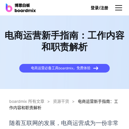
登录/注册
产品
电商运营新手指南：工作内容
产品
和职责解析
博思白板
无限画布，AI加持，实时协作
电商运营必备工具boardmix，免费体验
博思白板SDK
在您的网站或应用集成白板
博思AI
一键生成，您的Al超级智能体
boardmix 所有文章
>
资源干货
>
电商运营新手指南：工
作内容和职责解析
博思白板离线版
本地笔记存储，隐私白板空间
随着互联网的发展，电商
运营成为一份非常