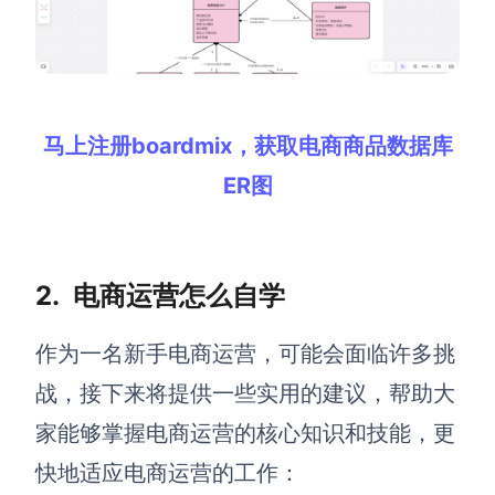
AI生成竞品分析
AI生成安索夫矩阵
AI生成Grow模型
马上注册boardmix，获取电商商品数据库
AI生成AARRR模型
ER图
模板社区
2.
电商运营怎么自学
企业服务
作为一名新手电商运营，可能会面临许多挑
私有化部署
管理功能定制 · 专业部署方案
战，
接下来将
提供一些实用的建议，帮助大
客户案例
家能够掌握电商运营的核心知识和技能，更
用boardmix提升团队协作效率
快地适应电商运营的工作：