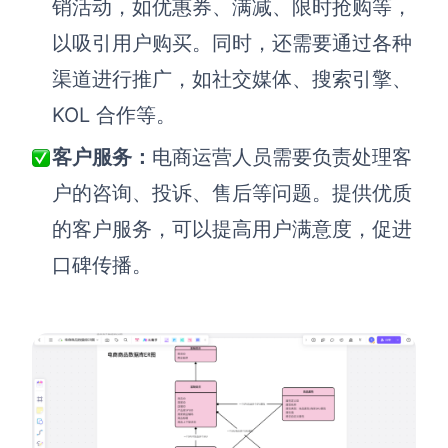
AI生成PEST分析
销活动，如优惠券、满减、限时抢购等，
AI生成鱼骨图
以吸引用户购买。同时，还需要通过各种
AI生成5Why分析
AI生成甘特图
渠道进行推广，如社交媒体、搜索引擎、
AI生成平衡计分卡
AI生成组织结构图
KOL 合作等。
AI生成时间管理四象限
客户服务
：
电商运营人员需要负责处理客
AI生成胜任力模型
户的咨询、投诉、售后等问题。提供优质
AI生成价值链
的客户服务，可以提高用户满意度，促进
数据分析与策略
智能创作
口碑传播。
AI生成用户画像
AI生成PPT
AI生成Smart分析
AI生成图片
AI生成波士顿矩阵
AI写作
AI生成波特五力模型
AI对话
AI生成4P营销理论模型
AI生成简历