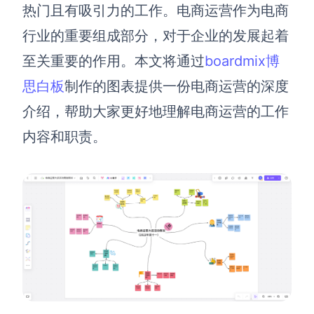
博思设计
热门且有吸引力的工作
。电商运营作为电商
一体化产品设计工具
行业的重要组成部分，对于企业的发展起着
博思AIPPT
至关重要的作用。本文将通过
boardmix博
AI生成PPT，支持在线编辑
思白板
制作的图表提供一份电商运营的深度
资源与下载
介绍，帮助
大家
更好地理解电商运营的工作
内容和职责。
向团队介绍
博思白板boardmix
下载
客户端、插件