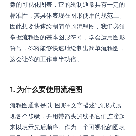
博思设计
骤的可视化图表，它的绘制通常具有一定的
一体化产品设计工具
标准性，其具体表现在图形使用的规范上。
博思AIPPT
因此想要快速绘制简单的流程图，我们必须
AI生成PPT，支持在线编辑
掌握流程图的基本图形符号，学会运用图形
资源与下载
符号，你将能够快速地绘制出简单流程图，
这会让你的工作事半功倍。
向团队介绍
博思白板boardmix
1. 为什么要使用流程图
下载
流程图通常是以“图形+文字描述”的形式展
客户端、插件
现各个步骤，并用带箭头的线把它们连接起
来以表示先后顺序。作为一个可视化的图表