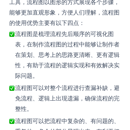
工具，流程图以图形的方式展现各个步骤，
解决方案
能够更加直观形象，方便人们理解，流程图
的使用优势主要有以下四点：
高效协作
流程图是梳理流程先后顺序的可视化图
在线绘图
团队协作提效
表，在制作流程图的过程中能够让制作者
思维和灵感整理
素材整理
在策划、思考上的思路更清晰、更有逻辑
流程整理
在线白板
性，有助于流程的逻辑实现和有效解决实
客户旅程图
涂鸦画板
际问题。
路线图
敏捷实践
流程图可以对整个流程进行查漏补缺，避
ER图
免流程、逻辑上出现遗漏，确保流程的完
UML图
整性。
数据流图
流程图可以把流程中复杂的、有问题的、
情绪板