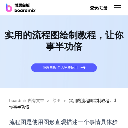
登录/注册
产品
实用的流程图绘制教程，让你
产品
事半功倍
博思白板
无限画布，AI加持，实时协作
博思白板 个人免费使用
博思白板SDK
在您的网站或应用集成白板
博思AI
一键生成，您的Al超级智能体
boardmix 所有文章
>
绘图
>
实用的流程图绘制教程，让
你事半功倍
博思白板离线版
本地笔记存储，隐私白板空间
流程图是使用图形直观描述一个事情具体步