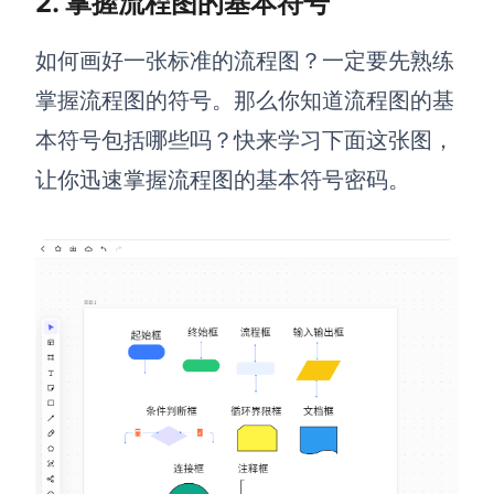
2. 掌握流程图的基本符号
AI生成PEST分析
AI生成鱼骨图
AI生成5Why分析
AI生成甘特图
如何画好一张标准的流程图？一定要先熟练
AI生成平衡计分卡
AI生成组织结构图
掌握流程图的符号。那么你知道流程图的基
AI生成时间管理四象限
本符号包括哪些吗？快来学习下面这张图，
AI生成胜任力模型
让你迅速掌握流程图的基本符号密码。
AI生成价值链
数据分析与策略
智能创作
AI生成用户画像
AI生成PPT
AI生成Smart分析
AI生成图片
AI生成波士顿矩阵
AI写作
AI生成波特五力模型
AI对话
AI生成4P营销理论模型
AI生成简历