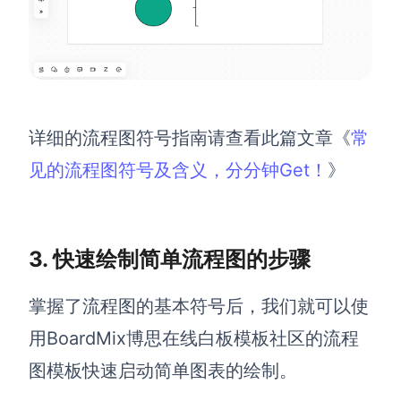
AI生成竞品分析
AI生成安索夫矩阵
AI生成Grow模型
详细的流程图符号指南请查看此篇文章《
常
AI生成AARRR模型
见的流程图符号及含义，分分钟Get！
》
模板社区
企业服务
3. 快速绘制简单流程图的步骤
私有化部署
掌握了流程图的基本符号后，我们就可以使
管理功能定制 · 专业部署方案
用BoardMix博思在线白板模板社区的流程
客户案例
用boardmix提升团队协作效率
图模板快速启动简单图表的绘制。