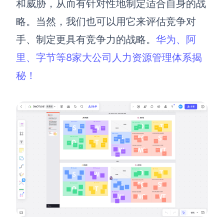
和威胁，从而有针对性地制定适合自身的战
AI生成竞品分析
略。当然，我们也可以用它来评估竞争对
AI生成安索夫矩阵
手、制定更具有竞争力的战略。
华为、阿
里、字节等8家大公司人力资源管理体系揭
AI生成Grow模型
秘！
AI生成AARRR模型
模板社区
企业服务
私有化部署
管理功能定制 · 专业部署方案
客户案例
用boardmix提升团队协作效率