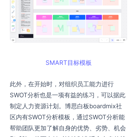
AI生成PEST分析
AI生成鱼骨图
AI生成5Why分析
AI生成甘特图
AI生成平衡计分卡
AI生成组织结构图
AI生成时间管理四象限
AI生成胜任力模型
AI生成价值链
SMART目标模板
数据分析与策略
智能创作
此外，在开始时，对组织员工能力进行
AI生成用户画像
AI生成PPT
SWOT分析也是一项有益的练习，可以据此
AI生成Smart分析
AI生成图片
制定人力资源计划。博思白板boardmix社
AI生成波士顿矩阵
AI写作
区内有SWOT分析模板，通过SWOT分析能
AI生成波特五力模型
AI对话
帮助团队更加了解自身的优势、劣势、机会
AI生成4P营销理论模型
AI生成简历