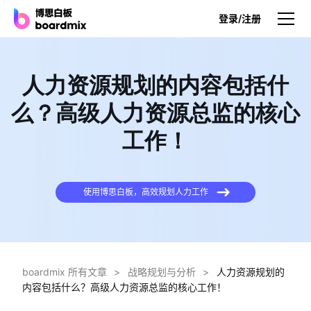
登录/注册
产品
人力资源规划的内容包括什
产品
么？高级人力资源总监的核心
博思白板
工作！
无限画布，AI加持，实时协作
博思白板SDK
在您的网站或应用集成白板
使用博思白板，高效规划人力工作
博思AI
一键生成，您的Al超级智能体
博思白板离线版
boardmix 所有文章
>
战略规划与分析
>
人力资源规划的
本地笔记存储，隐私白板空间
内容包括什么？高级人力资源总监的核心工作！