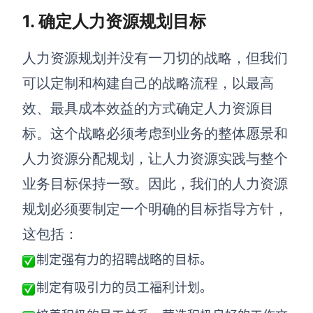
1.
确定人力资源规划目标
解决方案
人力资源规划并没有一刀切的战略，但我们
高效协作
可以定制和构建自己的战略流程，以最高
在线绘图
团队协作提效
效、最具成本效益的方式确定人力资源目
思维和灵感整理
素材整理
标。这个战略必须考虑到业务的整体愿景和
流程整理
在线白板
人力资源分配规划，让人力资源实践与整个
客户旅程图
涂鸦画板
业务目标保持一致。因此，我们的人力资源
路线图
敏捷实践
规划必须要制定一个明确的目标指导方针，
ER图
这包括：
UML图
制定强有力的招聘战略的目标。
数据流图
制定有吸引力的员工福利计划。
情绪板