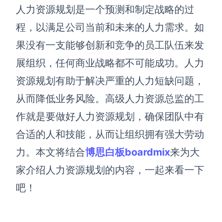
博思设计
人力资源规划是一个预测和制定战略的过
一体化产品设计工具
程，以满足公司当前和未来的人力需求。如
博思AIPPT
果没有一支能够创新和竞争的员工队伍来发
AI生成PPT，支持在线编辑
展组织，任何商业战略都不可能成功。人力
资源与下载
资源规划有助于解决严重的人力短缺问题，
从而降低业务风险。高级人力资源总监的工
向团队介绍
博思白板boardmix
作就是要做好人力资源规划，确保团队中有
合适的人和技能，从而让组织拥有强大劳动
力。本文将结合
博思白板boardmix
来为大
下载
家介绍人力资源规划的内容，一起来看一下
客户端、插件
吧！