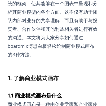
博思设计
统的框架，使其能够在一个图表中呈现和分
一体化产品设计工具
析其商业模型的各个方面。这不仅有助于团
博思AIPPT
队内部对业务的共享理解，而且有助于与投
AI生成PPT，支持在线编辑
资者、合作伙伴和其他利益相关者进行有效
资源与下载
的沟通。本文将为大家分享如何通过
boardmix博思白板轻松绘制商业模式画布
向团队介绍
博思白板boardmix
的3种方法。
1. 了解商业模式画布
下载
客户端、插件
1.1 商业模式画布是什么
商业模式画布是一种由创业学家和企业家使