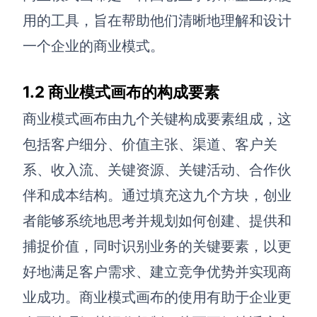
用的工具，旨在帮助他们清晰地理解和设计
解决方案
一个企业的商业模式。
高效协作
在线绘图
1.2 商业模式画布的构成要素
团队协作提效
商业模式画布由九个关键构成要素组成，这
思维和灵感整理
素材整理
包括客户细分、价值主张、渠道、客户关
流程整理
在线白板
系、收入流、关键资源、关键活动、合作伙
客户旅程图
涂鸦画板
伴和成本结构。通过填充这九个方块，创业
路线图
敏捷实践
者能够系统地思考并规划如何创建、提供和
ER图
捕捉价值，同时识别业务的关键要素，以更
UML图
好地满足客户需求、建立竞争优势并实现商
数据流图
业成功。商业模式画布的使用有助于企业更
情绪板