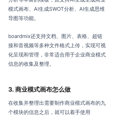
模式画布、AI生成SWOT分析、AI生成思维
AI生成竞品分析
导图等功能。
AI生成安索夫矩阵
AI生成Grow模型
boardmix还支持文档、图片、表格、超链
AI生成AARRR模型
接和音视频等多种文件格式上传，实现可视
化呈现和管理，非常适合用于企业商业模式
模板社区
信息的收集及整理。
企业服务
私有化部署
管理功能定制 · 专业部署方案
3. 商业模式画布怎么做
客户案例
在收集并整理出需要制作商业模式画布的九
用boardmix提升团队协作效率
个模块的信息之后，就可以着手使用