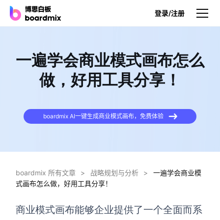
登录/注册
产品
一遍学会商业模式画布怎么
产品
做，好用工具分享！
博思白板
无限画布，AI加持，实时协作
boardmix AI一键生成商业模式画布，免费体验
博思白板SDK
在您的网站或应用集成白板
博思AI
一键生成，您的Al超级智能体
boardmix 所有文章
>
战略规划与分析
>
一遍学会商业模
式画布怎么做，好用工具分享！
博思白板离线版
本地笔记存储，隐私白板空间
商业模式画布能够企业提供了一个全面而系