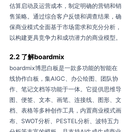
AI生成PEST分析
AI生成鱼骨图
估算启动及运营成本，制定明确的营销和销
AI生成5Why分析
AI生成甘特图
售策略。通过综合客户反馈和调查结果，确
AI生成平衡计分卡
AI生成组织结构图
保商业模式全面基于市场需求和充分分析，
AI生成时间管理四象限
以构建更具竞争力和成功潜力的商业模型。
AI生成胜任力模型
2.2 了解boardmix
AI生成价值链
boardmix博思白板是一款多功能的智能在
数据分析与策略
智能创作
线协作白板，集AIGC、办公绘图、团队协
AI生成用户画像
AI生成PPT
作、笔记文档等功能于一体。它提供思维导
AI生成Smart分析
AI生成图片
图、便签、文本、画笔、连接线、图形、文
档、表格等多种创作工具，内置商业模式画
AI生成波士顿矩阵
AI写作
布、SWOT分析、PESTEL分析、波特五力
AI生成波特五力模型
AI对话
分析等丰富的模板，且支持AI生成生成商业
AI生成4P营销理论模型
AI生成简历