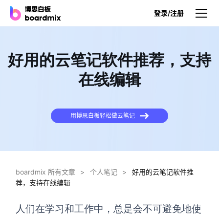
登录/注册
产品
好用的云笔记软件推荐，支持
产品
在线编辑
博思白板
无限画布，AI加持，实时协作
用博思白板轻松做云笔记
博思白板SDK
在您的网站或应用集成白板
博思AI
一键生成，您的Al超级智能体
boardmix 所有文章
>
个人笔记
>
好用的云笔记软件推
荐，支持在线编辑
博思白板离线版
本地笔记存储，隐私白板空间
人们在学习和工作中，总是会不可避免地使