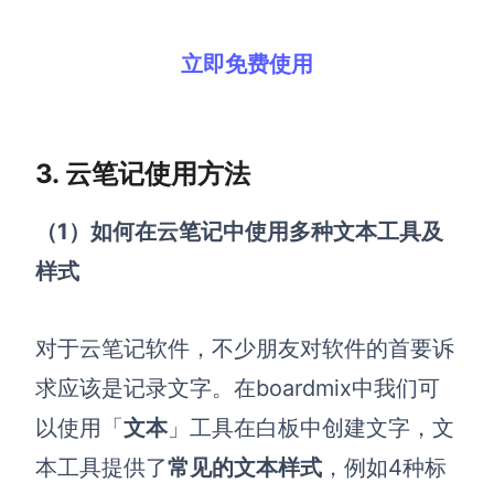
AI生成竞品分析
立即免费使用
AI生成安索夫矩阵
AI生成Grow模型
AI生成AARRR模型
3. 云笔记使用方法
（1）如何在云笔记中使用
多种文本工具及
模板社区
样式
企业服务
对于云笔记软件，不少朋友对软件的首要诉
私有化部署
管理功能定制 · 专业部署方案
求应该是记录文字。在
boardmix中
我们可
以使用「
文本
」工具在白板中创建文字，文
客户案例
用boardmix提升团队协作效率
本工具提供了
常见的文本样式
，例如4种标