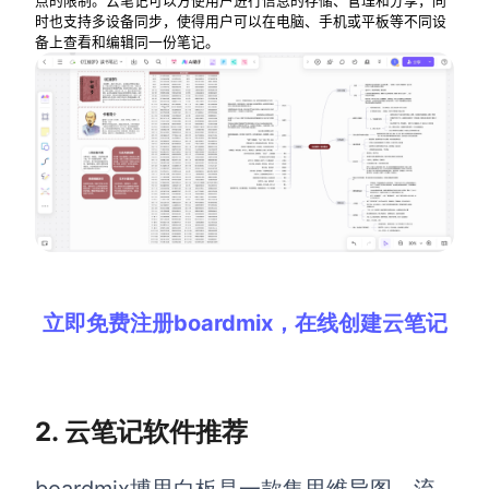
点的限制。云笔记可以方便用户进行信息的存储、管理和分享，同
时也支持多设备同步，使得用户可以在电脑、手机或平板等不同设
解决方案
备上查看和编辑同一份笔记。
高效协作
在线绘图
团队协作提效
思维和灵感整理
素材整理
流程整理
在线白板
客户旅程图
涂鸦画板
路线图
敏捷实践
立即免费注册boardmix，在线创建云笔记
ER图
UML图
2. 云笔记软件推荐
数据流图
情绪板
boardmix
博思白板是一款集思维导图、流