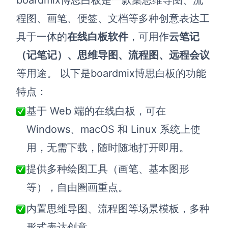
程图、画笔、便签、文档等多种创意表达工
查看所有场景
具于一体的
在线白板软件
，可用作
云笔记
（记笔记）、思维导图、流程图、远程会议
等用途。 以下是boardmix博思白板的功能
特点：
基于 Web 端的在线白板，可在
AI创作
Windows、macOS 和 Linux 系统上使
用，无需下载，随时随地打开即用。
创意与绘图
提供多种绘图工具（画笔、基本图形
战略与流程设计
AI生成思维导图
等），自由圈画重点。
AI生成商业画布
AI生成流程图
内置思维导图、流程图等场景模板，多种
AI生成SWOT分析
AI生成用户旅程图
形式表达创意。