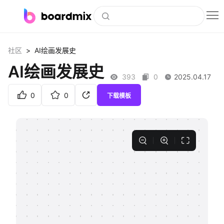
博思白板
>
社区
AI绘画发展史
社区资源
AI绘画发展史
393
0
2025.04.17
下载
0
0
下载模板
会员
企业服务
私有化部署
客户案例
支持