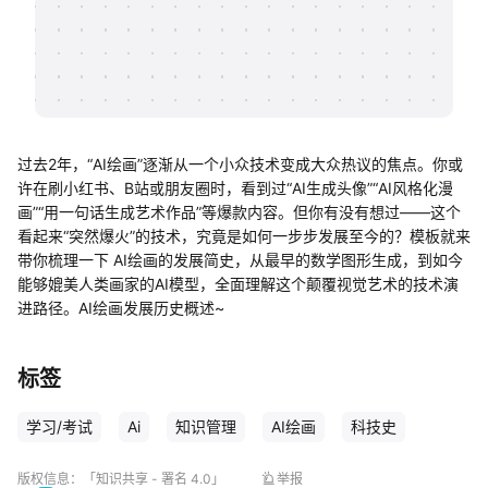
帮助中心
知识分享社区
过去2年，“AI绘画”逐渐从一个小众技术变成大众热议的焦点。你或
许在刷小红书、B站或朋友圈时，看到过“AI生成头像”“AI风格化漫
画”“用一句话生成艺术作品”等爆款内容。但你有没有想过——这个
看起来“突然爆火”的技术，究竟是如何一步步发展至今的？模板就来
带你梳理一下 AI绘画的发展简史，从最早的数学图形生成，到如今
能够媲美人类画家的AI模型，全面理解这个颠覆视觉艺术的技术演
进路径。AI绘画发展历史概述~
标签
学习/考试
Ai
知识管理
AI绘画
科技史
版权信息：
「知识共享 - 署名 4.0」
举报