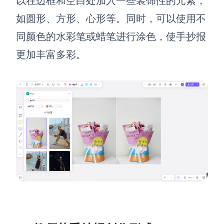
以在边框和空白处加入一些装饰性的元素，
AI生成PEST分析
AI生成鱼骨图
如圆形、方形、心形等。同时，可以使用不
AI生成5Why分析
AI生成甘特图
同颜色的水彩笔或蜡笔进行涂色，使手抄报
AI生成平衡计分卡
AI生成组织结构图
更加丰富多彩。
AI生成时间管理四象限
AI生成胜任力模型
AI生成价值链
数据分析与策略
智能创作
AI生成用户画像
AI生成PPT
AI生成Smart分析
AI生成图片
AI生成波士顿矩阵
AI写作
AI生成波特五力模型
AI对话
AI生成4P营销理论模型
AI生成简历