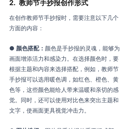
2.
教师节手抄报创作形式
AI生成竞品分析
在创作
教师
节
手抄报时，需要注意以下几个
AI生成安索夫矩阵
方面的内容：
AI生成Grow模型
AI生成AARRR模型
●
颜色搭配
：
颜色是手抄报的灵魂，能够为
画面增添活力和感染力。在选择颜色时，要
模板社区
根据主题和内容来选择搭配，例如，教师节
企业服务
手抄报可以选用暖色调，如红色、橙色、黄
色等，这些颜色能给人带来温暖和亲切的感
私有化部署
管理功能定制 · 专业部署方案
觉。同时，还可以使用对比色来突出主题和
文字，使画面更具视觉冲击力。
客户案例
用boardmix提升团队协作效率