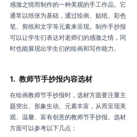
博思设计
感激之情而制作的一种美观的手工作品。它
一体化产品设计工具
通常以纸张为基础，通过绘画、贴纸、彩色
博思AIPPT
笔、剪纸和文字等元素来呈现。
制作手抄报
AI生成PPT，支持在线编辑
可以让学生们表达对老师们的感激之情，同
资源与下载
时也能展现出学生们的绘画和写作能力。
向团队介绍
博思白板boardmix
1.
教师节手抄报内容选材
在绘画教师节手抄报时，选材方面要注重主
下载
题突出、形象生动、元素丰富，从而呈现美
客户端、插件
观、温馨、富有创意的教师节手抄报。选材
方面可以参考以下几点：