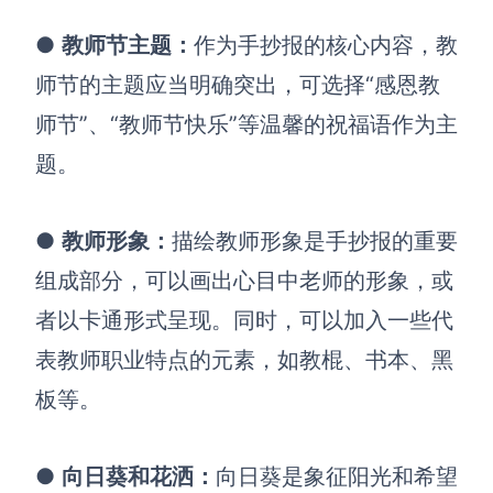
解决方案
●
教师节主题
：
作为手抄报的核心内容，教
师节的主题应当明确突出，可选择“感恩教
高效协作
师节”、“教师节快乐”等温馨的祝福语作为主
在线绘图
团队协作提效
题。
思维和灵感整理
素材整理
流程整理
在线白板
●
教师形象
：
描绘教师形象是手抄报的重要
客户旅程图
涂鸦画板
组成部分，可以画出心目中老师的形象，或
路线图
敏捷实践
者以卡通形式呈现。同时，可以加入一些代
ER图
表教师职业特点的元素，如教棍、书本、黑
UML图
板等。
数据流图
●
向日葵和花洒
：
向日葵是象征阳光和希望
情绪板