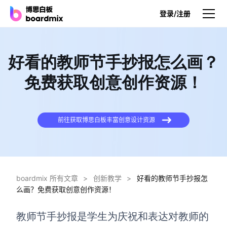
登录/注册
产品
好看的教师节手抄报怎么画？
产品
免费获取创意创作资源！
博思白板
无限画布，AI加持，实时协作
前往获取博思白板丰富创意设计资源
博思白板SDK
在您的网站或应用集成白板
博思AI
一键生成，您的Al超级智能体
boardmix 所有文章
>
创新教学
>
好看的教师节手抄报怎
么画？免费获取创意创作资源！
博思白板离线版
本地笔记存储，隐私白板空间
教师节手抄报是学生为庆祝和表达对教师的