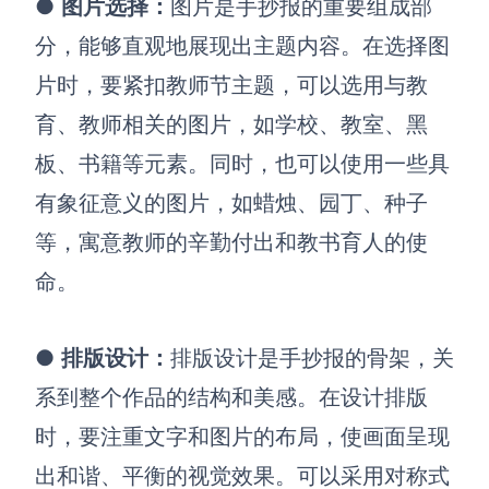
●
图片选择
：
图片是手抄报的重要组成部
企业版申请试用
满足企业级团队协作和管理需求
分，能够直观地展现出主题内容。在选择图
片时，要紧扣教师节主题，可以选用与教
帮助支持
育、教师相关的图片，如学校、教室、黑
帮助中心
板、书籍等元素。同时，也可以使用一些具
获取详细功能指南和技术支持
有象征意义的图片，如蜡烛、园丁、种子
知识分享社区
等，寓意教师的辛勤付出和教书育人的使
探索创意灵感与高效协作技巧
命。
定价
●
排版设计
：
排版设计是手抄报的骨架，关
系到整个作品的结构和美感。在设计排版
时，要注重文字和图片的布局，使画面呈现
出和谐、平衡的视觉效果。可以采用对称式