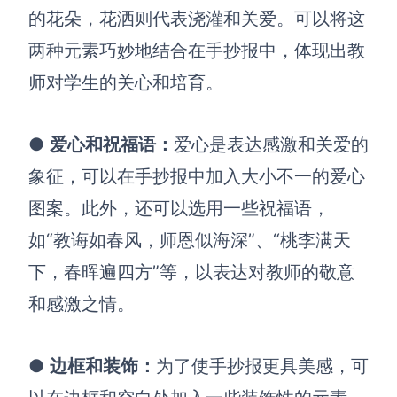
的花朵，花洒则代表浇灌和关爱。可以将这
查看所有场景
两种元素巧妙地结合在手抄报中，体现出教
师对学生的关心和培育。
●
爱心和祝福语
：
爱心是表达感激和关爱的
象征，可以在手抄报中加入大小不一的爱心
图案。此外，还可以选用一些祝福语，
AI创作
如“教诲如春风，师恩似海深”、“桃李满天
创意与绘图
下，春晖遍四方”等，以表达对教师的敬意
战略与流程设计
和感激之情。
AI生成思维导图
AI生成商业画布
AI生成流程图
●
边框和装饰
：
为了使手抄报更具美感，可
AI生成SWOT分析
AI生成用户旅程图