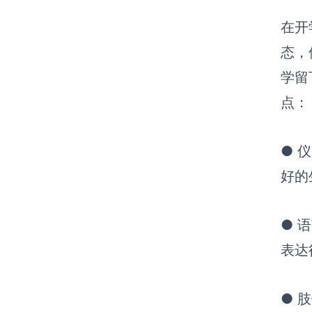
在开
态，
学留
点：
●
仪
好的
●
语
表达
●
肢