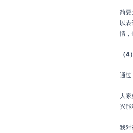
简要
以表
情，
（
4
通过
大家
兴能
我对