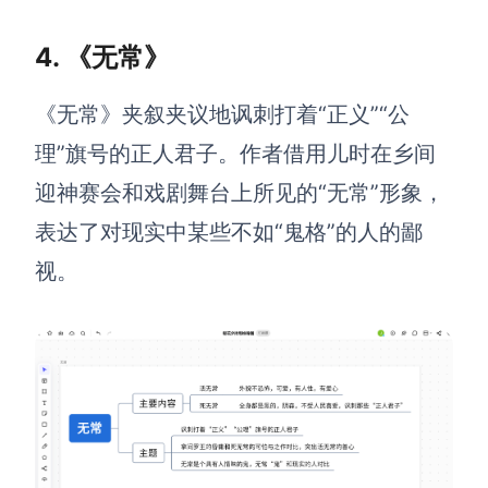
企业版申请试用
满足企业级团队协作和管理需求
4. 《无常》
帮助支持
《无常》夹叙夹议地讽刺打着“正义”“公
帮助中心
理”旗号的正人君子。作者借用儿时在乡间
获取详细功能指南和技术支持
迎神赛会和戏剧舞台上所见的“无常”形象，
知识分享社区
表达了对现实中某些不如“鬼格”的人的鄙
探索创意灵感与高效协作技巧
视。
定价