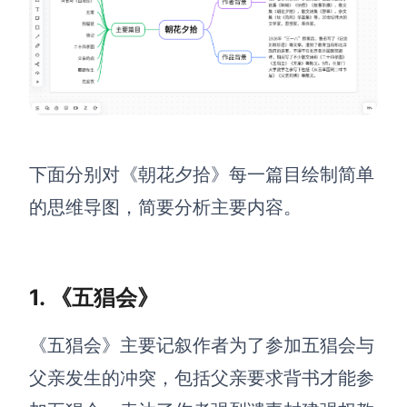
解决方案
高效协作
在线绘图
团队协作提效
思维和灵感整理
素材整理
下面分别对《朝花夕拾》每一篇目绘制简单
流程整理
在线白板
的思维导图，简要分析主要内容。
客户旅程图
涂鸦画板
路线图
敏捷实践
ER图
1. 《五猖会》
UML图
《五猖会》主要记叙作者为了参加五猖会与
数据流图
父亲发生的冲突，包括父亲要求背书才能参
情绪板