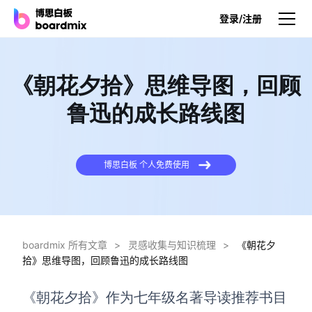
登录/注册
产品
《朝花夕拾》思维导图，回顾
产品
鲁迅的成长路线图
博思白板
无限画布，AI加持，实时协作
博思白板 个人免费使用
博思白板SDK
在您的网站或应用集成白板
博思AI
一键生成，您的Al超级智能体
boardmix 所有文章
>
灵感收集与知识梳理
>
《朝花夕
拾》思维导图，回顾鲁迅的成长路线图
博思白板离线版
本地笔记存储，隐私白板空间
《朝花夕拾》作为七年级名著导读推荐书目