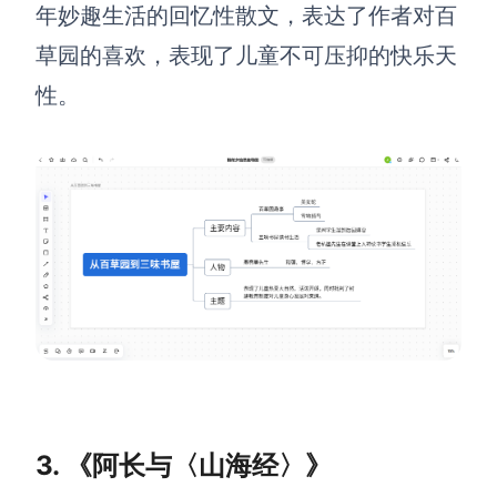
AI生成PEST分析
AI生成鱼骨图
年妙趣生活的回忆性散文，表达了作者对百
AI生成5Why分析
AI生成甘特图
草园的喜欢，表现了儿童不可压抑的快乐天
AI生成平衡计分卡
性。
AI生成组织结构图
AI生成时间管理四象限
AI生成胜任力模型
AI生成价值链
数据分析与策略
智能创作
AI生成用户画像
AI生成PPT
AI生成Smart分析
AI生成图片
AI生成波士顿矩阵
AI写作
AI生成波特五力模型
AI对话
3. 《阿长与〈山海经〉》
AI生成4P营销理论模型
AI生成简历