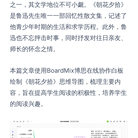
博思设计
之一，其文学地位不可小觑。《朝花夕拾》
一体化产品设计工具
是鲁迅先生唯一一部回忆性散文集，记述了
博思AIPPT
他青少年时期的生活和求学历程。此外，鲁
AI生成PPT，支持在线编辑
迅也不忘抨击时事，同时抒发对往日亲友、
资源与下载
师长的怀念之情。
向团队介绍
博思白板boardmix
本篇文章使用BoardMix博思在线协作白板
绘制《朝花夕拾》思维导图，梳理主要内
容，旨在提高学生阅读的积极性，培养学生
下载
的阅读兴趣。
客户端、插件