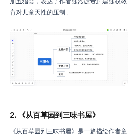
加五猖会，表达了作者强烈谴责封建强权教
育对儿童天性的压制。
查看所有场景
AI创作
创意与绘图
战略与流程设计
AI生成思维导图
2. 《从百草园到三味书屋》
AI生成商业画布
AI生成流程图
AI生成SWOT分析
AI生成用户旅程图
《从百草园到三味书屋》是一篇描绘作者童