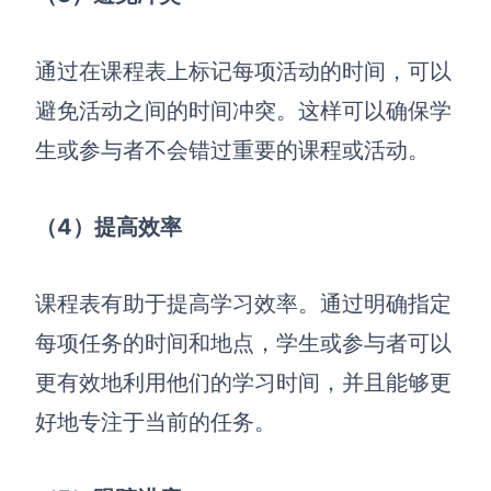
AI生成PEST分析
AI生成鱼骨图
AI生成5Why分析
AI生成甘特图
通过在课程表上标记每项活动的时间，可以
AI生成平衡计分卡
AI生成组织结构图
避免活动之间的时间冲突。这样可以确保学
AI生成时间管理四象限
生或参与者不会错过重要的课程或活动。
AI生成胜任力模型
AI生成价值链
（4）提高效率
数据分析与策略
智能创作
课程表有助于提高学习效率。通过明确指定
AI生成用户画像
AI生成PPT
每项任务的时间和地点，学生或参与者可以
AI生成Smart分析
AI生成图片
更有效地利用他们的学习时间，并且能够更
AI生成波士顿矩阵
AI写作
好地专注于当前的任务。
AI生成波特五力模型
AI对话
AI生成4P营销理论模型
AI生成简历