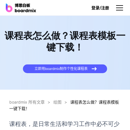
登录/注册
产品
课程表怎么做？课程表模板一
产品
键下载！
博思白板
无限画布，AI加持，实时协作
立即用boardmix制作个性化课程表
博思白板SDK
在您的网站或应用集成白板
博思AI
一键生成，您的Al超级智能体
boardmix 所有文章
>
绘图
>
课程表怎么做？课程表模板
一键下载！
博思白板离线版
本地笔记存储，隐私白板空间
课程表，是日常生活和学习工作中必不可少