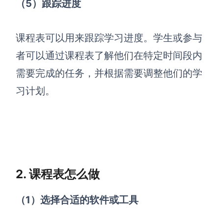
（5）跟踪进度
AI生成竞品分析
课程表可以用来跟踪学习进度。学生或参与
AI生成安索夫矩阵
者可以通过课程表了解他们在特定时间段内
AI生成Grow模型
需要完成的任务，并根据需要调整他们的学
AI生成AARRR模型
习计划。
模板社区
企业服务
私有化部署
管理功能定制 · 专业部署方案
2. 课程表怎么做
客户案例
（1）
选择合适的软件或工具
用boardmix提升团队协作效率