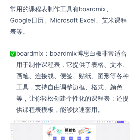
企业版申请试用
常用的课程表制作工具有boardmix、
满足企业级团队协作和管理需求
Google日历
、
Microsoft
Excel、
艾米课程
帮助支持
表
等。
帮助中心
获取详细功能指南和技术支持
boardmix：boardmix博思白板非常适合
知识分享社区
用于制作课程表，它提供了表格、文本、
探索创意灵感与高效协作技巧
画笔、连接线、便签、贴纸、图形等各种
定价
工具，支持自由调整边框、格式、颜色
等，让你轻松创建个性化的课程表；还提
供课程表模板，能够快速套用。