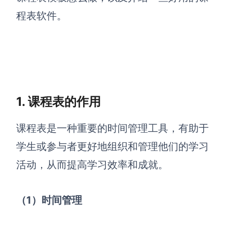
程表软件。
解决方案
高效协作
在线绘图
团队协作提效
思维和灵感整理
素材整理
1. 课程表的作用
流程整理
在线白板
客户旅程图
涂鸦画板
课程表是一种重要的时间管理工具，有助于
路线图
敏捷实践
学生或参与者更好地组织和管理他们的学习
ER图
活动，从而提高学习效率和成就。
UML图
（1）时间管理
数据流图
情绪板