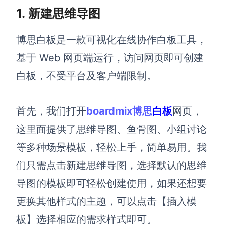
1.
新建思维导图
解决方案
博思白板是一款可视化在线协作白板工具，
高效协作
基于 Web 网页端运行，访问网页即可创建
在线绘图
团队协作提效
白板，不受平台及客户端限制。
思维和灵感整理
素材整理
流程整理
在线白板
首先，我们打开
boardmix
博思
白板
网页，
客户旅程图
涂鸦画板
这里面提供了思维导图、鱼骨图、小组讨论
路线图
敏捷实践
等多种场景模板，轻松上手，简单易用。我
ER图
们只需点击新建思维导图，选择默认的思维
UML图
导图的模板即可轻松创建使用，如果还想要
数据流图
更换其他样式的主题，可以点击【插入模
情绪板
板】选择相应的需求样式即可。