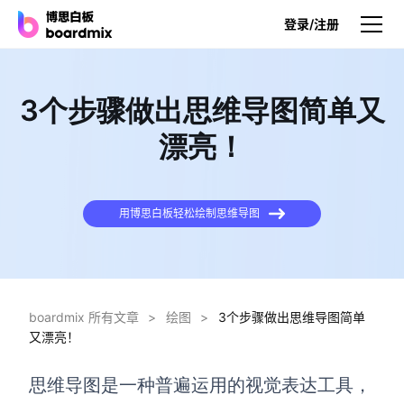
登录/注册
产品
3个步骤做出思维导图简单又
产品
漂亮！
博思白板
无限画布，AI加持，实时协作
用博思白板轻松绘制思维导图
博思白板SDK
在您的网站或应用集成白板
博思AI
一键生成，您的Al超级智能体
boardmix 所有文章
>
绘图
>
3个步骤做出思维导图简单
又漂亮！
博思白板离线版
本地笔记存储，隐私白板空间
思维导图是一种普遍运用的视觉表达工具，