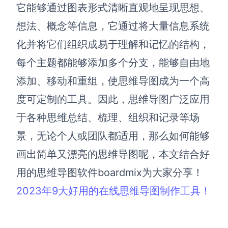
博思设计
它能够通过图表形式清晰直观地呈现思想、
一体化产品设计工具
想法、概念等信息，它通过将大量信息系统
博思AIPPT
化并将它们组织成易于理解和记忆的结构，
AI生成PPT，支持在线编辑
每个主题都能够添加多个分支，能够自由地
资源与下载
添加、移动和重组，使思维导图成为一个高
度可定制的工具。因此，思维导图广泛应用
向团队介绍
博思白板boardmix
于各种思维总结、梳理、组织和记录等场
景，无论个人或团队都适用，那么如何能够
画出简单又漂亮的思维导图呢，本文结合好
下载
用的思维导图软件boardmix为大家分享！
客户端、插件
2023年9大好用的在线思维导图制作工具！