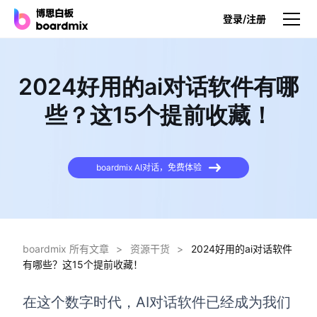
登录/注册
产品
2024好用的ai对话软件有哪
产品
些？这15个提前收藏！
博思白板
无限画布，AI加持，实时协作
boardmix AI对话，免费体验
博思白板SDK
在您的网站或应用集成白板
博思AI
一键生成，您的Al超级智能体
boardmix 所有文章
>
资源干货
>
2024好用的ai对话软件
有哪些？这15个提前收藏！
博思白板离线版
本地笔记存储，隐私白板空间
在这个数字时代，AI对话软件已经成为我们