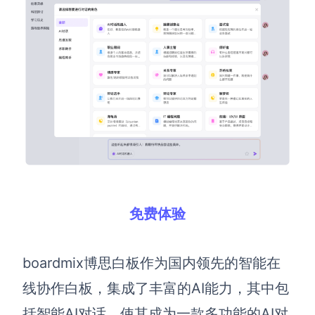
解决方案
高效协作
在线绘图
团队协作提效
思维和灵感整理
素材整理
流程整理
在线白板
客户旅程图
涂鸦画板
路线图
敏捷实践
免费体验
ER图
UML图
boardmix博思白板作为国内领先的智能在
数据流图
线协作白板，集成了丰富的AI能力，其中包
情绪板
括智能AI对话，使其成为一款多功能的AI对