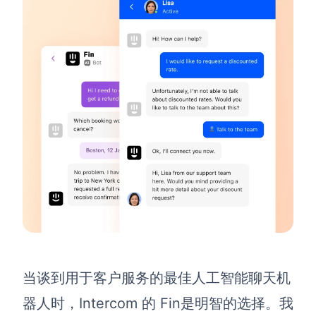
AI生成竞品分析
AI生成安索夫矩阵
AI生成Grow模型
AI生成AARRR模型
模板社区
企业服务
私有化部署
管理功能定制 · 专业部署方案
客户案例
当谈到用于客户服务的最佳人工智能聊天机
用boardmix提升团队协作效率
器人时，
Intercom 的 Fin
是明智的选择。我