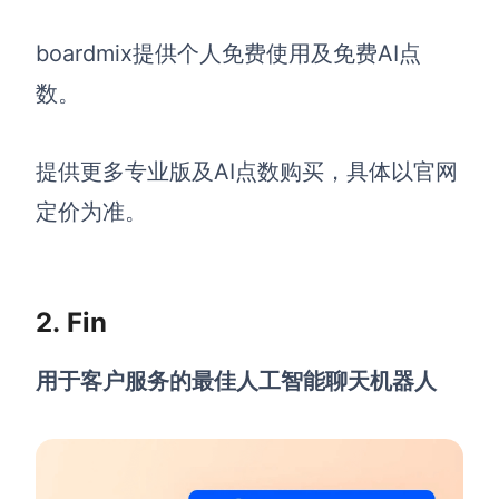
AI生成PEST分析
AI生成鱼骨图
AI生成5Why分析
boardmix提供个人免费使用及免费AI点
AI生成甘特图
AI生成平衡计分卡
数。
AI生成组织结构图
AI生成时间管理四象限
提供更多专业版及AI点数购买，具体以官网
AI生成胜任力模型
定价为准。
AI生成价值链
数据分析与策略
智能创作
2. Fin
AI生成用户画像
AI生成PPT
AI生成Smart分析
AI生成图片
用于客户服务的最佳人工智能聊天机器人
AI生成波士顿矩阵
AI写作
AI生成波特五力模型
AI对话
AI生成4P营销理论模型
AI生成简历