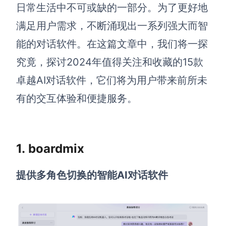
博思设计
日常生活中不可或缺的一部分。为了更好地
一体化产品设计工具
满足用户需求，不断涌现出一系列强大而智
博思AIPPT
能的对话软件。在这篇文章中，我们将一探
AI生成PPT，支持在线编辑
究竟，探讨2024年值得关注和收藏的15款
资源与下载
卓越AI对话软件，它们将为用户带来前所未
有的交互体验和便捷服务。
向团队介绍
博思白板boardmix
1. boardmix
下载
提供多角色切换的智能AI对话软件
客户端、插件