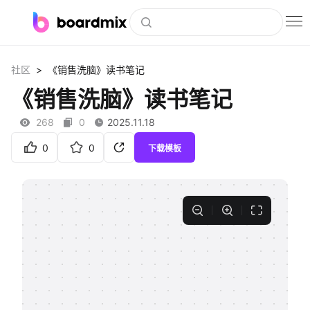
博思白板
>
社区
《销售洗脑》读书笔记
社区资源
《销售洗脑》读书笔记
下载
268
0
2025.11.18
会员
0
0
下载模板
企业服务
私有化部署
客户案例
支持