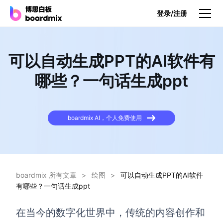
登录/注册
产品
可以自动生成PPT的AI软件有
产品
哪些？一句话生成ppt
博思白板
无限画布，AI加持，实时协作
boardmix AI，个人免费使用
博思白板SDK
在您的网站或应用集成白板
博思AI
一键生成，您的Al超级智能体
boardmix 所有文章
>
绘图
>
可以自动生成PPT的AI软件
有哪些？一句话生成ppt
博思白板离线版
本地笔记存储，隐私白板空间
在当今的数字化世界中，传统的内容创作和