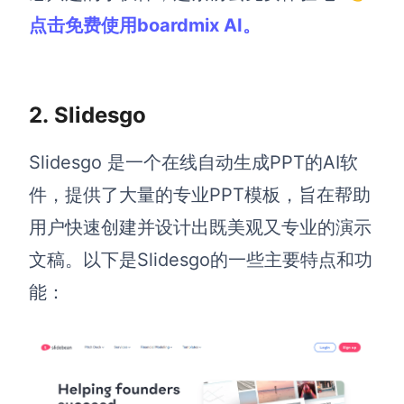
企业版申请试用
点击免费使用boardmix AI。
满足企业级团队协作和管理需求
帮助支持
2.
Slidesgo
帮助中心
获取详细功能指南和技术支持
Slidesgo 是一个在线自动生成PPT的AI软
知识分享社区
件，提供了大量的专业PPT模板，旨在帮助
探索创意灵感与高效协作技巧
用户快速创建并设计出既美观又专业的演示
定价
文稿。以下是Slidesgo的一些主要特点和功
能：