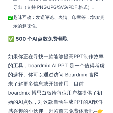
导出（支持 PNG/JPG/SVG/PDF 格式）。
AI生成竞品分析
趣味互动：发送评论、表情、印章等，增加演
AI生成安索夫矩阵
示的趣味性。
AI生成Grow模型
✅ 500 个AI点数免费领取
AI生成AARRR模型
如果你正在寻找一款能够提高PPT制作效率
模板社区
的工具，boardmix AI PPT 是一个值得考虑
企业服务
的选择。你可以通过访问 Boardmix 官网
私有化部署
来了解更多信息或开始使用。目前
管理功能定制 · 专业部署方案
boardmix 博思白板给每位用户都提供了初
客户案例
始的AI点数，对这款自动生成PPT的AI软件
用boardmix提升团队协作效率
感兴趣的小伙伴，赶紧前去免费体验吧~👉