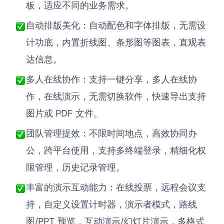
AI生成PEST分析
AI生成鱼骨图
板，适应不同的业务需求。
AI生成5Why分析
AI生成甘特图
自动排版美化：自动配色和字体排版，无需设
AI生成平衡计分卡
计功底，内置折线图、条形图等图表，直观表
AI生成组织结构图
AI生成时间管理四象限
达信息。
AI生成胜任力模型
多人在线协作：支持一键分享，多人在线协
作，在线演示，无需切换软件，快速导出支持
AI生成价值链
图片或 PDF 文件。
数据分析与策略
智能创作
团队管理提效：不限时间地点，高效协同办
AI生成用户画像
AI生成PPT
公，跨平台使用，支持多终端登录，精细化权
限管理，历史记录管理。
AI生成Smart分析
AI生成图片
AI生成波士顿矩阵
AI写作
丰富的演示互动能力：在线投票，远程会议支
持，自定义设置计时器，演示者模式，路线
AI生成波特五力模型
AI对话
图/PPT 预览，互动演示/幻灯片演示，多格式
AI生成4P营销理论模型
AI生成简历