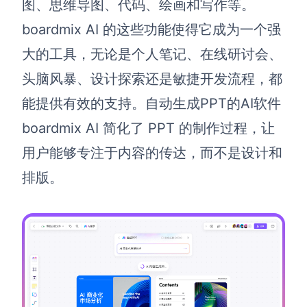
图、思维导图、代码、绘画和写作等。
解决方案
boardmix AI 的这些功能使得它成为一个强
大的工具，无论是个人笔记、在线研讨会、
高效协作
头脑风暴、设计探索还是敏捷开发流程，都
在线绘图
团队协作提效
能提供有效的支持。自动生成PPT的AI软件
思维和灵感整理
素材整理
boardmix AI 简化了 PPT 的制作过程，让
流程整理
在线白板
用户能够专注于内容的传达，而不是设计和
客户旅程图
涂鸦画板
排版。
路线图
敏捷实践
ER图
UML图
数据流图
情绪板