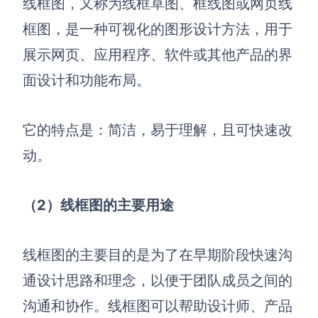
线框图，又称为线框草图、框线图或网页线
解决方案
框图，是一种可视化的图形设计方法，用于
展示网页、应用程序、软件或其他产品的界
高效协作
面设计和功能布局。
在线绘图
团队协作提效
思维和灵感整理
素材整理
它的特点是：简洁，易于理解，且可快速改
流程整理
在线白板
动。
客户旅程图
涂鸦画板
路线图
敏捷实践
（2）线框图的主要用途
ER图
UML图
线框图的主要目的是为了在早期阶段快速沟
通设计思路和理念，以便于团队成员之间的
数据流图
沟通和协作。线框图可以帮助设计师、产品
情绪板