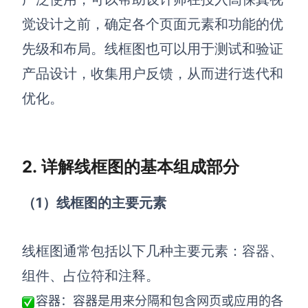
AI生成PEST分析
AI生成鱼骨图
觉设计之前，确定各个页面元素和功能的优
AI生成5Why分析
AI生成甘特图
先级和布局。线框图也可以用于测试和验证
AI生成平衡计分卡
AI生成组织结构图
产品设计，收集用户反馈，从而进行迭代和
AI生成时间管理四象限
优化。
AI生成胜任力模型
AI生成价值链
2. 详解线框图的基本组成部分
数据分析与策略
智能创作
（1）线框图的主要元素
AI生成用户画像
AI生成PPT
AI生成Smart分析
AI生成图片
线框图通常包括以下几种主要元素：容器、
AI生成波士顿矩阵
AI写作
组件、占位符和注释。
AI生成波特五力模型
AI对话
容器：
容器是用来分隔和包含网页或应用的各
AI生成4P营销理论模型
AI生成简历