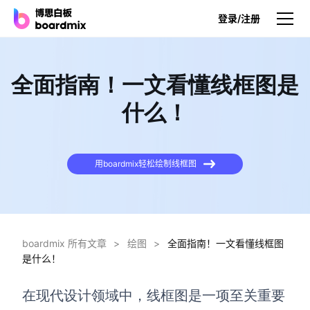
登录/注册
产品
全面指南！一文看懂线框图是
产品
什么！
博思白板
无限画布，AI加持，实时协作
用boardmix轻松绘制线框图
博思白板SDK
在您的网站或应用集成白板
博思AI
一键生成，您的Al超级智能体
boardmix 所有文章
>
绘图
>
全面指南！一文看懂线框图
是什么！
博思白板离线版
本地笔记存储，隐私白板空间
在现代设计领域中，线框图是一项至关重要