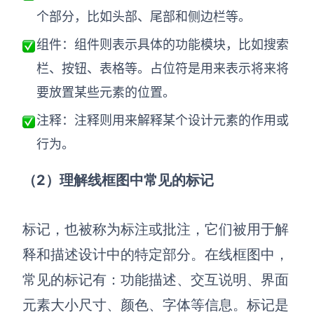
个部分，比如头部、尾部和侧边栏等。
AI生成竞品分析
组件：
组件则表示具体的功能模块，比如搜索
AI生成安索夫矩阵
栏、按钮、表格等。占位符是用来表示将来将
AI生成Grow模型
要放置某些元素的位置。
AI生成AARRR模型
注释：
注释则用来解释某个设计元素的作用或
行为。
模板社区
（2）理解线框图中常见的标记
企业服务
私有化部署
标记，也被称为标注或批注，它们被用于解
管理功能定制 · 专业部署方案
释和描述设计中的特定部分。在线框图中，
客户案例
常见的标记有：功能描述、交互说明、界面
用boardmix提升团队协作效率
元素大小尺寸、颜色、字体等信息。标记是