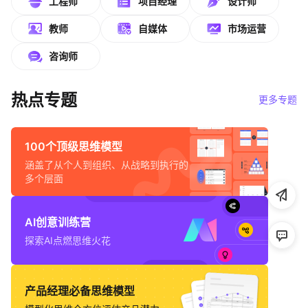
工程师
项目经理
设计师
帮助中心
教师
自媒体
市场运营
知识分享社区
咨询师
热点专题
更多专题
100个顶级思维模型
涵盖了从个人到组织、从战略到执行的
多个层面
AI创意训练营
探索AI点燃思维火花
产品经理必备思维模型