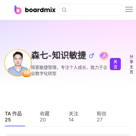
博思白板
社区资源
下载
森七-知识敏捷
分
关
享
会员
探索敏捷管理，专注个人成长，致力于企
注
主
页
业数字化转型
企业服务
私有化部署
客户案例
TA 作品
收藏
关注
粉丝
25
20
14
27
支持