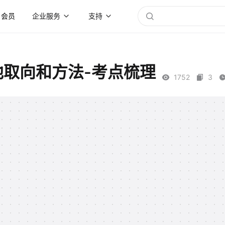
会员
企业服务
支持
他取向和方法-考点梳理
1752
3