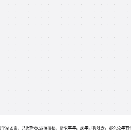
们举家团圆、共贺新春,迎禧接福、祈求丰年。虎年即将过去，那么兔年有