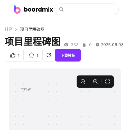
博思白板
>
社区
项目里程碑图
社区资源
项目里程碑图
333
0
2025.06.03
下载
1
1
下载模板
会员
企业服务
私有化部署
客户案例
支持