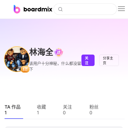
博思白板
社区资源
下载
林海全
关
分享主
会员
该用户十分神秘，什么都没留
注
页
下
企业服务
私有化部署
客户案例
TA 作品
收藏
关注
粉丝
1
1
0
0
支持