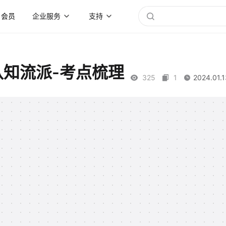
会员
企业服务
支持
认知流派-考点梳理
325
1
2024.01.1