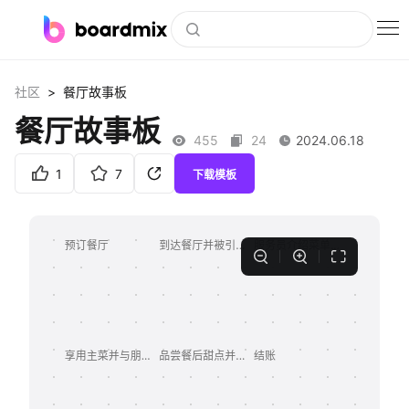
博思白板
>
社区
餐厅故事板
社区资源
餐厅故事板
455
24
2024.06.18
下载
1
7
下载模板
会员
企业服务
私有化部署
客户案例
支持