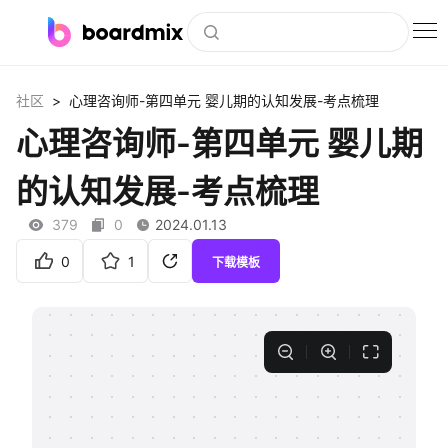
博思白板
>
社区
心理咨询师-第四单元 婴儿期的认知发展-考点梳理
社区资源
心理咨询师-第四单元 婴儿期
下载
的认知发展-考点梳理
会员
379
0
2024.01.13
企业服务
0
1
下载模板
私有化部署
客户案例
支持