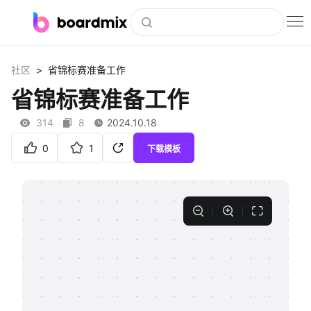
博思白板
>
社区
省锦标赛准备工作
社区资源
省锦标赛准备工作
下载
314
8
2024.10.18
会员
0
1
下载模板
企业服务
私有化部署
客户案例
支持