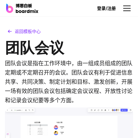
登录/注册
产品
返回模板中心
团队会议
产品
博思白板
无限画布，AI加持，实时协作
团队会议是指在工作环境中，由一组成员组成的团队
定期或不定期召开的会议。团队会议有利于促进信息
博思白板SDK
共享、共同决策、制定计划和目标、激发创新，开展
在您的网站或应用集成白板
一场有效的团队会议包括确定会议议程、开放性讨论
博思AI
和记录会议纪要等多个方面。
一键生成，您的Al超级智能体
博思白板离线版
本地笔记存储，隐私白板空间