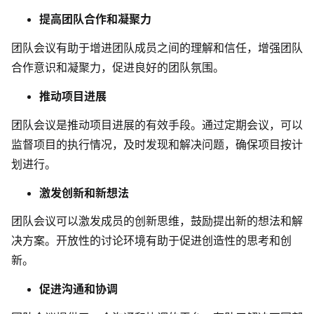
AI生成PEST分析
AI生成鱼骨图
提高团队合作和凝聚力
AI生成5Why分析
AI生成甘特图
团队会议有助于增进团队成员之间的理解和信任，增强团队
AI生成平衡计分卡
AI生成组织结构图
合作意识和凝聚力，促进良好的团队氛围。
AI生成时间管理四象限
推动项目进展
AI生成胜任力模型
团队会议是推动项目进展的有效手段。通过定期会议，可以
AI生成价值链
监督项目的执行情况，及时发现和解决问题，确保项目按计
划进行。
数据分析与策略
智能创作
激发创新和新想法
AI生成用户画像
AI生成PPT
团队会议可以激发成员的创新思维，鼓励提出新的想法和解
AI生成Smart分析
AI生成图片
决方案。开放性的讨论环境有助于促进创造性的思考和创
新。
AI生成波士顿矩阵
AI写作
AI生成波特五力模型
AI对话
促进沟通和协调
AI生成4P营销理论模型
AI生成简历