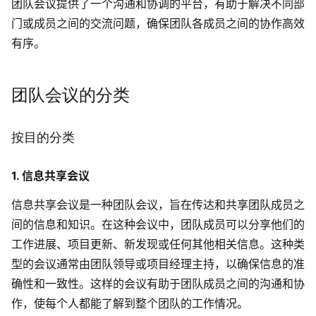
团队会议提供了一个沟通和协调的平台，有助于解决不同部
门或成员之间的交流问题，确保团队各成员之间的协作高效
AI生成竞品分析
有序。
AI生成安索夫矩阵
AI生成Grow模型
团队会议的分类
AI生成AARRR模型
按目的分类
模板社区
1. 信息共享会议
企业服务
信息共享会议是一种团队会议，旨在传达和共享团队成员之
间的信息和知识。在这种会议中，团队成员可以分享他们的
私有化部署
管理功能定制 · 专业部署方案
工作进展、项目更新、新发现或任何其他相关信息。这种类
型的会议通常由团队领导或项目经理主持，以确保信息的准
客户案例
确性和一致性。这样的会议有助于团队成员之间的沟通和协
用boardmix提升团队协作效率
作，使每个人都能了解到整个团队的工作情况。