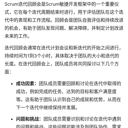
Scrum迭代回顾会是Scrum敏捷开发框架中的一个重要仪
解决方案
式，它在每个迭代周期结束时进行，用于评估团队在这个迭
代中的表现和工作流程。回顾会是团队自我评估和持续改进
高效协作
的机会，有助于团队发现问题、解决障碍，并制定计划改进
在线绘图
未来的工作。
团队协作提效
思维和灵感整理
迭代回顾会通常在迭代计划会议和新迭代的开始之间进行，
素材整理
持续时间为1到3个小时，具体取决于团队的大小和迭代的
流程整理
在线白板
长度。在迭代回顾会上，团队成员将共同探讨以下几个方
客户旅程图
涂鸦画板
面：
路线图
敏捷实践
成功因素：
团队成员需要回顾和讨论在迭代中取得的
ER图
成功，例如完成的任务、达到的目标和客户满意度
等。这有助于团队认识到自己的成就和优势，从而在
UML图
下一个迭代中继续保持并发展。
数据流图
问题和挑战：
团队成员需要识别和讨论在迭代中遇到
情绪板
的问题和挑战。这些问题可能涉及到团队协作、需求