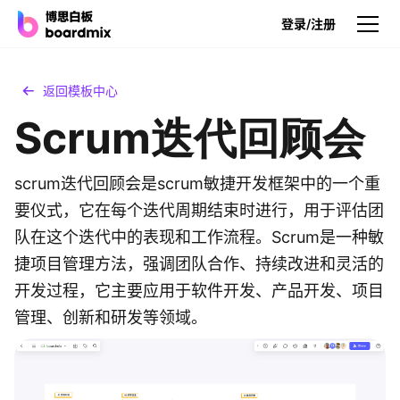
登录/注册
产品
返回模板中心
Scrum迭代回顾会
产品
博思白板
无限画布，AI加持，实时协作
scrum迭代回顾会是scrum敏捷开发框架中的一个重
要仪式，它在每个迭代周期结束时进行，用于评估团
博思白板SDK
队在这个迭代中的表现和工作流程。Scrum是一种敏
在您的网站或应用集成白板
捷项目管理方法，强调团队合作、持续改进和灵活的
博思AI
开发过程，它主要应用于软件开发、产品开发、项目
一键生成，您的Al超级智能体
管理、创新和研发等领域。
博思白板离线版
本地笔记存储，隐私白板空间