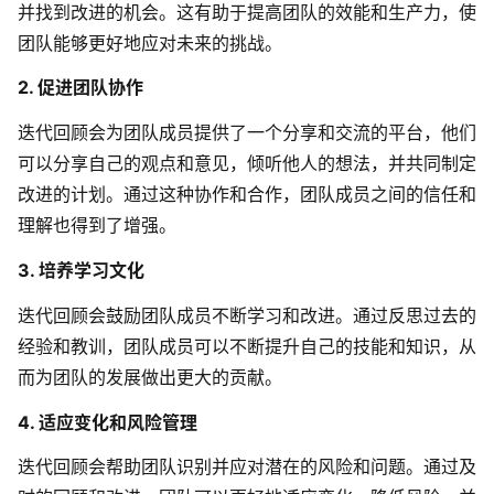
并找到改进的机会。这有助于提高团队的效能和生产力，使
AI生成竞品分析
团队能够更好地应对未来的挑战。
AI生成安索夫矩阵
2. 促进团队协作
AI生成Grow模型
迭代回顾会为团队成员提供了一个分享和交流的平台，他们
可以分享自己的观点和意见，倾听他人的想法，并共同制定
AI生成AARRR模型
改进的计划。通过这种协作和合作，团队成员之间的信任和
理解也得到了增强。
模板社区
3. 培养学习文化
企业服务
迭代回顾会鼓励团队成员不断学习和改进。通过反思过去的
经验和教训，团队成员可以不断提升自己的技能和知识，从
私有化部署
管理功能定制 · 专业部署方案
而为团队的发展做出更大的贡献。
4. 适应变化和风险管理
客户案例
用boardmix提升团队协作效率
迭代回顾会帮助团队识别并应对潜在的风险和问题。通过及