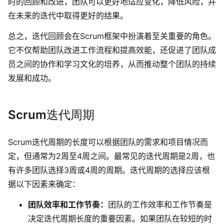
时的回顾和改进，团队可以更好地适应变化，降低风险，并
企业版申请试用
满足企业级团队协作和管理需求
在未来的迭代中取得更好的结果。
总之，迭代回顾会在Scrum框架中扮演着至关重要的角色。
帮助支持
它不仅帮助团队改进工作流程和提高效能，还促进了团队成
员之间的协作和学习文化的培养，从而推动整个团队的持续
帮助中心
获取详细功能指南和技术支持
发展和成功。
知识分享社区
探索创意灵感与高效协作技巧
S
crum迭代周期
定价
Scrum迭代周期的长度可以根据团队的需求和项目情况而
定，但通常为2周至4周之间。最常见的迭代周期是2周，也
有许多团队选择3周或4周的周期。迭代周期的选择应该根
据以下因素来确定：
团队效率和工作节奏
：
团队的工作效率和工作节奏是
决定迭代周期长度的重要因素。
如果团队在较短的时