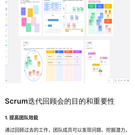
AI生成PEST分析
AI生成鱼骨图
AI生成5Why分析
AI生成甘特图
AI生成平衡计分卡
AI生成组织结构图
AI生成时间管理四象限
AI生成胜任力模型
AI生成价值链
数据分析与策略
智能创作
AI生成用户画像
AI生成PPT
Scrum迭
代回顾会的目的和重要性
AI生成Smart分析
AI生成图片
AI生成波士顿矩阵
AI写作
1. 提高团队效能
AI生成波特五力模型
AI对话
通过回顾过去的工作，团队成员可以发现问题、挖掘潜力，
AI生成4P营销理论模型
AI生成简历