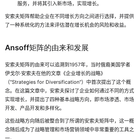
服务，并将其引入新市场，实现增长。
查看所有场景
安索夫矩阵帮助企业在不同增长方向之间进行选择，并提供
了一种系统化的方法来评估潜在增长机会的风险和收益。
Ansoff矩阵的由来和发展
安索夫矩阵的由来可以追溯到1957年，当时俄裔美国学者
伊戈尔·安索夫在他的文章《企业增长的战略》
AI创作
（"Strategies for Diversification"）中首次提出了这个概
念。在这篇文章中，安索夫探讨了企业如何通过不同的方式
创意与绘图
实现增长，并提出了四种基本战略方向，即市场渗透、市场
战略与流程设计
AI生成思维导图
开发、产品开发和多样化。
AI生成商业画布
AI生成流程图
这些战略方向随后被整合到了所谓的安索夫矩阵中，这一概
AI生成SWOT分析
念随后成为了战略管理和市场营销领域中非常重要的工具之
AI生成用户旅程图
一。