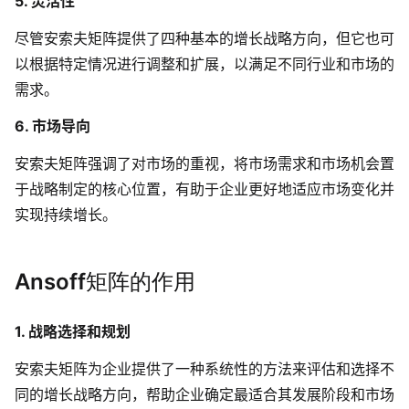
5. 灵活性
企业版申请试用
满足企业级团队协作和管理需求
尽管安索夫矩阵提供了四种基本的增长战略方向，但它也可
以根据特定情况进行调整和扩展，以满足不同行业和市场的
帮助支持
需求。
帮助中心
6. 市场导向
获取详细功能指南和技术支持
安索夫矩阵强调了对市场的重视，将市场需求和市场机会置
知识分享社区
于战略制定的核心位置，有助于企业更好地适应市场变化并
探索创意灵感与高效协作技巧
实现持续增长。
定价
Ansoff矩阵的作用
1. 战略选择和规划
安索夫矩阵为企业提供了一种系统性的方法来评估和选择不
同的增长战略方向，帮助企业确定最适合其发展阶段和市场