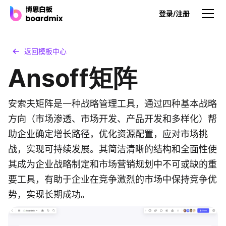
登录/注册
产品
返回模板中心
Ansoff矩阵
产品
博思白板
无限画布，AI加持，实时协作
安索夫矩阵是一种战略管理工具，通过四种基本战略
方向（市场渗透、市场开发、产品开发和多样化）帮
博思白板SDK
助企业确定增长路径，优化资源配置，应对市场挑
在您的网站或应用集成白板
战，实现可持续发展。其简洁清晰的结构和全面性使
博思AI
其成为企业战略制定和市场营销规划中不可或缺的重
一键生成，您的Al超级智能体
要工具，有助于企业在竞争激烈的市场中保持竞争优
势，实现长期成功。
博思白板离线版
本地笔记存储，隐私白板空间