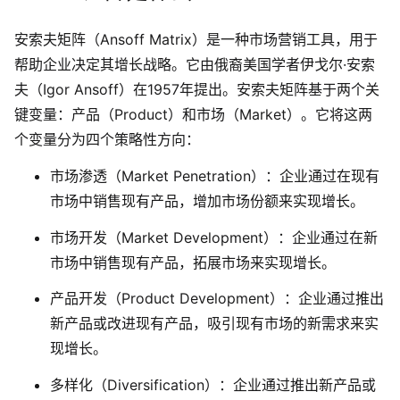
解决方案
安索夫矩阵（Ansoff Matrix）是一种市场营销工具，用于
帮助企业决定其增长战略。它由俄裔美国学者伊戈尔·安索
高效协作
夫（Igor Ansoff）在1957年提出。安索夫矩阵基于两个关
在线绘图
键变量：产品（Product）和市场（Market）。它将这两
团队协作提效
个变量分为四个策略性方向：
思维和灵感整理
素材整理
市场渗透（Market Penetration）：企业通过在现有
流程整理
在线白板
市场中销售现有产品，增加市场份额来实现增长。
客户旅程图
涂鸦画板
市场开发（Market Development）：企业通过在新
路线图
敏捷实践
市场中销售现有产品，拓展市场来实现增长。
ER图
产品开发（Product Development）：企业通过推出
UML图
新产品或改进现有产品，吸引现有市场的新需求来实
现增长。
数据流图
多样化（Diversification）：企业通过推出新产品或
情绪板