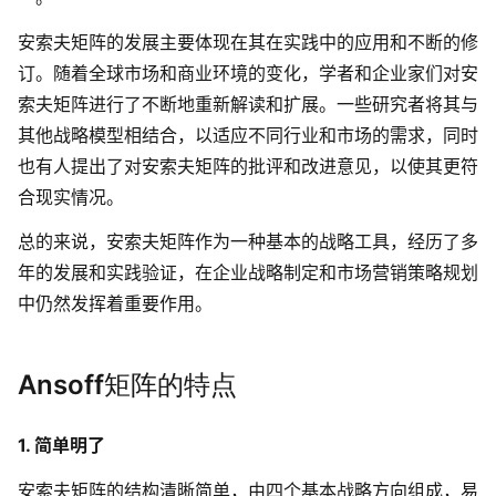
AI生成PEST分析
AI生成鱼骨图
安索夫矩阵的发展主要体现在其在实践中的应用和不断的修
AI生成5Why分析
AI生成甘特图
订。随着全球市场和商业环境的变化，学者和企业家们对安
AI生成平衡计分卡
AI生成组织结构图
索夫矩阵进行了不断地重新解读和扩展。一些研究者将其与
AI生成时间管理四象限
其他战略模型相结合，以适应不同行业和市场的需求，同时
也有人提出了对安索夫矩阵的批评和改进意见，以使其更符
AI生成胜任力模型
合现实情况。
AI生成价值链
总的来说，安索夫矩阵作为一种基本的战略工具，经历了多
年的发展和实践验证，在企业战略制定和市场营销策略规划
数据分析与策略
智能创作
中仍然发挥着重要作用。
AI生成用户画像
AI生成PPT
AI生成Smart分析
AI生成图片
Ansoff矩阵的特点
AI生成波士顿矩阵
AI写作
1. 简单明了
AI生成波特五力模型
AI对话
安索夫矩阵的结构清晰简单，由四个基本战略方向组成，易
AI生成4P营销理论模型
AI生成简历