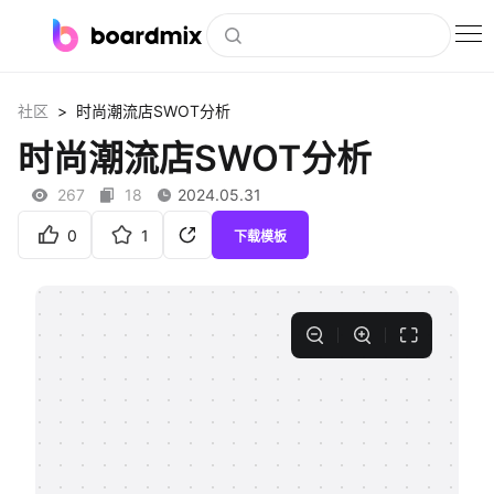
博思白板
>
社区
时尚潮流店SWOT分析
社区资源
时尚潮流店SWOT分析
下载
267
18
2024.05.31
会员
0
1
下载模板
企业服务
私有化部署
客户案例
支持