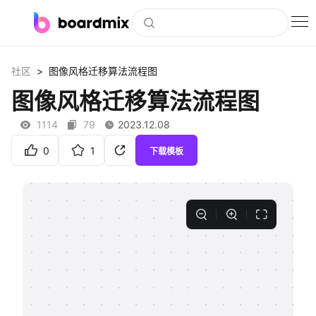
博思白板
>
社区
图像风格迁移算法流程图
社区资源
图像风格迁移算法流程图
下载
1114
79
2023.12.08
会员
0
1
下载模板
企业服务
私有化部署
客户案例
支持