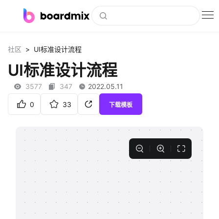
博思白板
>
社区
UI标准设计流程
社区资源
UI标准设计流程
下载
3577
347
2022.05.11
会员
0
33
下载模板
企业服务
私有化部署
客户案例
支持