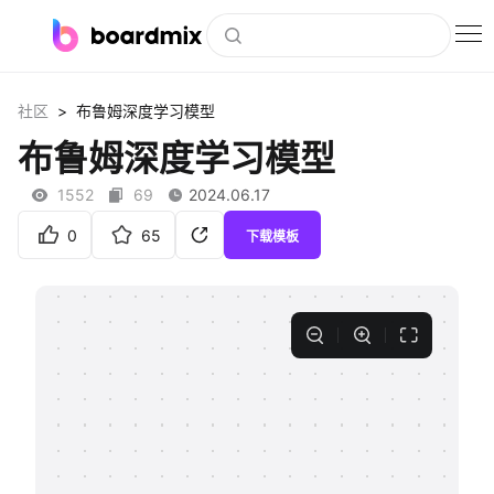
博思白板
>
社区
布鲁姆深度学习模型
社区资源
布鲁姆深度学习模型
下载
1552
69
2024.06.17
会员
0
65
下载模板
企业服务
私有化部署
客户案例
支持