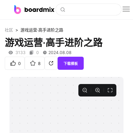
博思白板
>
社区
游戏运营·高手进阶之路
社区资源
游戏运营·高手进阶之路
下载
3133
0
2024.08.08
会员
0
8
下载模板
企业服务
私有化部署
客户案例
支持