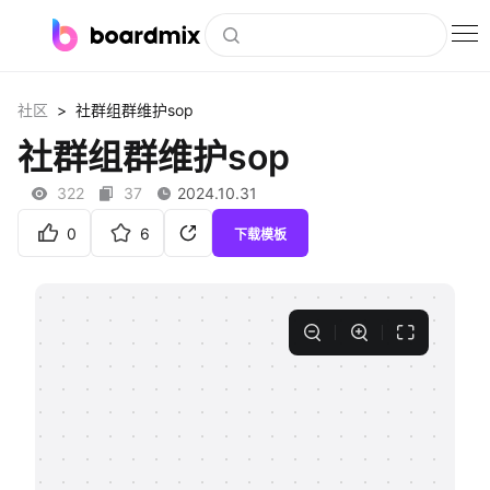
博思白板
>
社区
社群组群维护sop
社区资源
社群组群维护sop
下载
322
37
2024.10.31
会员
0
6
下载模板
企业服务
私有化部署
客户案例
支持