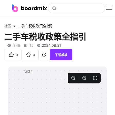
博思白板
>
社区
二手车税收政策全指引
社区资源
二手车税收政策全指引
下载
948
15
2024.08.21
会员
0
0
下载模板
企业服务
私有化部署
客户案例
支持