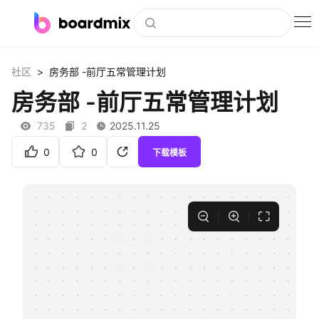
博思白板
>
社区
房务部 -前厅五常管理计划
社区资源
房务部 -前厅五常管理计划
下载
735
2
2025.11.25
会员
0
0
下载模板
企业服务
私有化部署
客户案例
支持