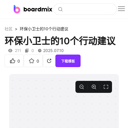
博思白板
>
社区
环保小卫士的10个行动建议
社区资源
环保小卫士的10个行动建议
下载
211
0
2025.07.10
会员
0
0
下载模板
企业服务
私有化部署
客户案例
支持