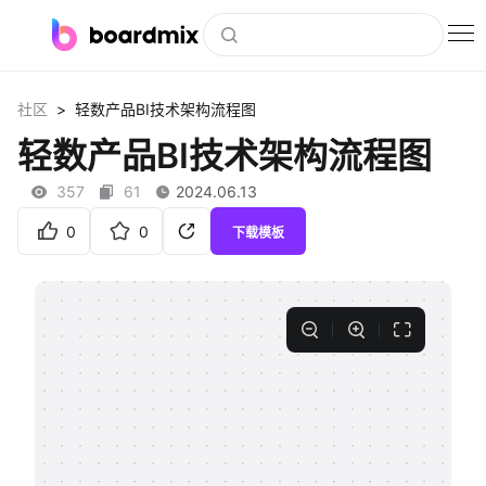
博思白板
>
社区
轻数产品BI技术架构流程图
社区资源
轻数产品BI技术架构流程图
下载
357
61
2024.06.13
会员
0
0
下载模板
企业服务
私有化部署
客户案例
支持