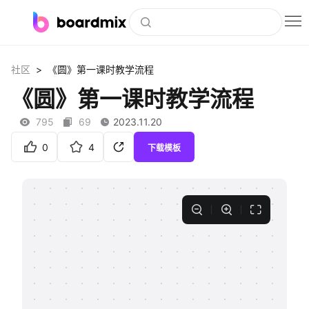
博思白板
>
社区
《圆》第一课时教学流程
社区资源
《圆》第一课时教学流程
下载
795
69
2023.11.20
会员
0
4
下载模板
企业服务
私有化部署
客户案例
支持