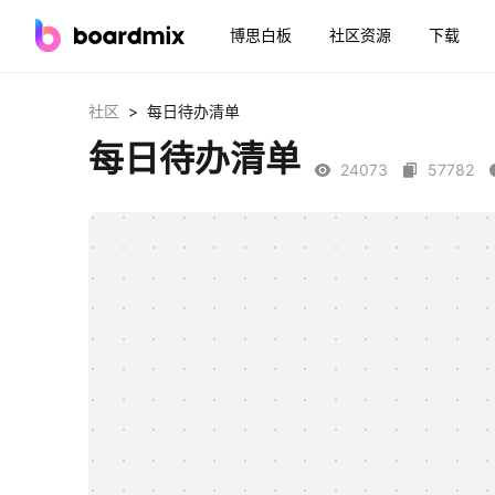
博思白板
社区资源
下载
>
社区
每日待办清单
每日待办清单
24073
57782