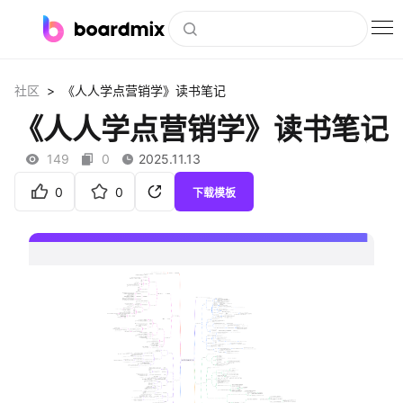
博思白板
>
社区
《人人学点营销学》读书笔记
社区资源
《人人学点营销学》读书笔记
下载
149
0
2025.11.13
会员
0
0
下载模板
企业服务
私有化部署
客户案例
支持