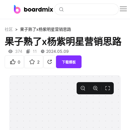
博思白板
>
社区
果子熟了x杨紫明星营销思路
社区资源
果子熟了x杨紫明星营销思路
下载
374
11
2024.05.09
会员
0
2
下载模板
企业服务
私有化部署
客户案例
支持