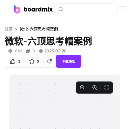
博思白板
>
社区
微软-六顶思考帽案例
社区资源
微软-六顶思考帽案例
下载
641
8
2025.03.20
会员
0
3
下载模板
企业服务
私有化部署
客户案例
支持