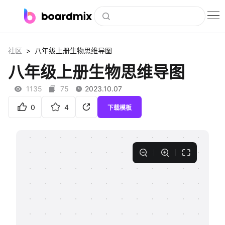
博思白板
>
社区
八年级上册生物思维导图
社区资源
八年级上册生物思维导图
下载
1135
75
2023.10.07
会员
0
4
下载模板
企业服务
私有化部署
客户案例
支持