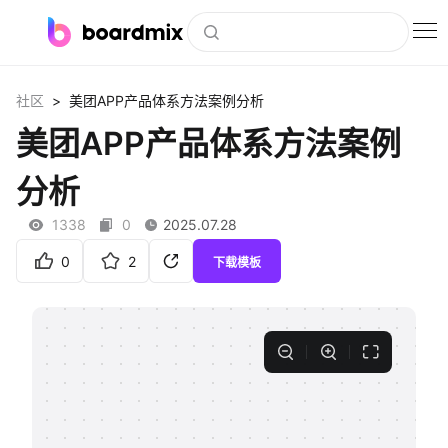
博思白板
>
社区
美团APP产品体系方法案例分析
社区资源
美团APP产品体系方法案例
下载
分析
会员
1338
0
2025.07.28
企业服务
0
2
下载模板
私有化部署
客户案例
支持